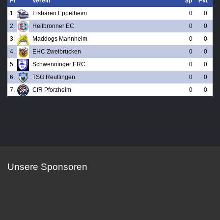
Pl
Verein
Sp
Pkt
1.
Eisbären Eppelheim
0
0
2.
Heilbronner EC
0
0
3.
Maddogs Mannheim
0
0
4.
EHC Zweibrücken
0
0
5.
Schwenninger ERC
0
0
6.
TSG Reutlingen
0
0
7.
CfR Pforzheim
0
0
Unsere Sponsoren