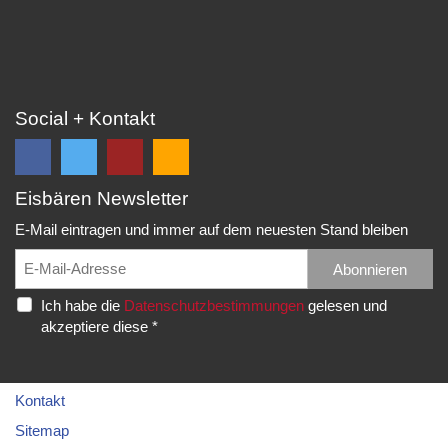
Social + Kontakt
Eisbären Newsletter
Folge
Folge
EC
Falls
uns
uns
Eisbären
Du
E-Mail eintragen und immer auf dem neuesten Stand bleiben
auf
auf
Eppelheim
unsere
Facebook
Twitter
News,
Abonnieren
Rudolf-
und
und
Spielberichte,
Diesel-
Ich habe die
Datenschutzbestimmungen
gelesen und
erhalte
erhalte
etc.
Str.
akzeptiere diese *
die
die
als
20
neuesten
neuesten
RSS
69214
Infos.
Infos.
abonnieren
Eppelheim
möchtest...
Kontakt
Telefon:
Sitemap
06221