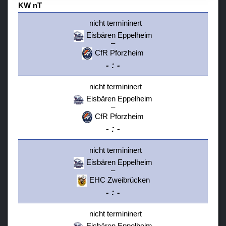
KW nT
U11
nicht termininert
Laufschule KidzOnIce
Eisbären Eppelheim
–
Verein
CfR Pforzheim
-
:
-
Sponsoren / Partner
nicht termininert
Fanzone
Eisbären Eppelheim
–
CfR Pforzheim
-
:
-
nicht termininert
Eisbären Eppelheim
–
EHC Zweibrücken
-
:
-
nicht termininert
Eisbären Eppelheim